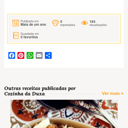
0
184
Publicada em
Mais de um ano
impressões
visualizações
Guardada em
0
favoritos
Facebook
Pinterest
WhatsApp
Email
Partilhar
Outras receitas publicadas por
Cozinha da Duxa
Ver mais +