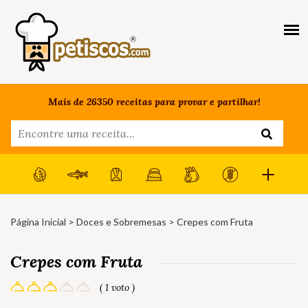
Mais de 26350 receitas para provar e partilhar!
Página Inicial
>
Doces e Sobremesas
> Crepes com Fruta
Crepes com Fruta
( 1 voto )