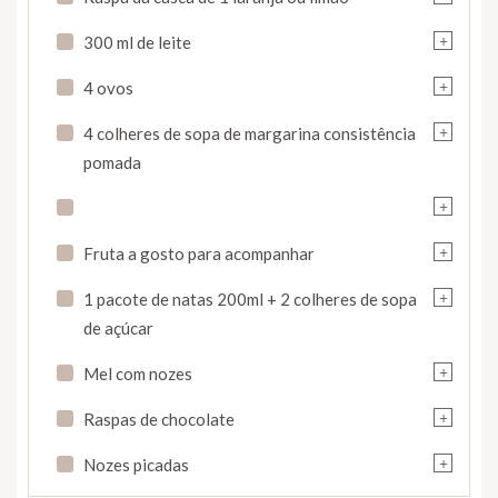
+
300 ml de leite
+
4 ovos
+
4 colheres de sopa de margarina consistência
pomada
+
+
Fruta a gosto para acompanhar
+
1 pacote de natas 200ml + 2 colheres de sopa
de açúcar
+
Mel com nozes
+
Raspas de chocolate
+
Nozes picadas