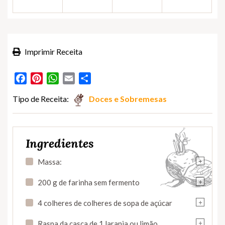
Imprimir Receita
Facebook
Pinterest
WhatsApp
Email
Partilhar
Tipo de Receita:
Doces e Sobremesas
Ingredientes
+
Massa:
+
200 g de farinha sem fermento
+
4 colheres de colheres de sopa de açúcar
+
Raspa da casca de 1 laranja ou limão