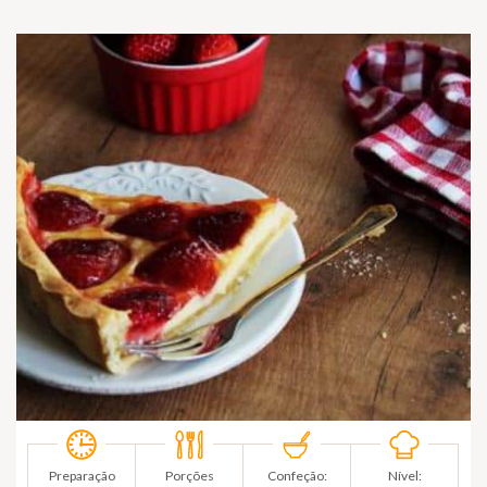
Preparação
Porções
Confeção:
Nível: