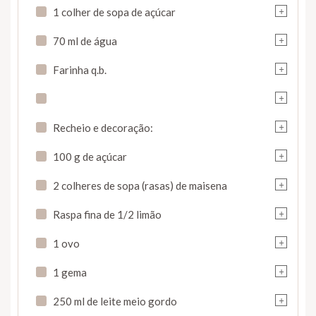
+
1 colher de sopa de açúcar
+
70 ml de água
+
Farinha q.b.
+
+
Recheio e decoração:
+
100 g de açúcar
+
2 colheres de sopa (rasas) de maisena
+
Raspa fina de 1/2 limão
+
1 ovo
+
1 gema
+
250 ml de leite meio gordo