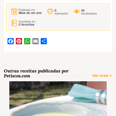
0
46
Publicada em
Mais de um ano
impressões
visualizações
Guardada em
0
favoritos
Facebook
Pinterest
WhatsApp
Email
Partilhar
Outras receitas publicadas por
Petiscos.com
Ver mais +