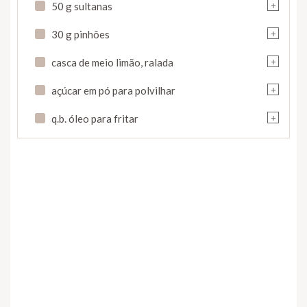
+
50 g sultanas
+
30 g pinhões
+
casca de meio limão, ralada
+
açúcar em pó para polvilhar
+
q.b. óleo para fritar