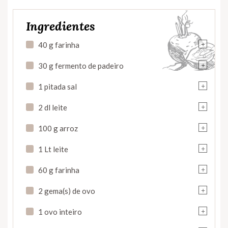
Ingredientes
+
40 g farinha
+
30 g fermento de padeiro
+
1 pitada sal
+
2 dl leite
+
100 g arroz
+
1 Lt leite
+
60 g farinha
+
2 gema(s) de ovo
+
1 ovo inteiro