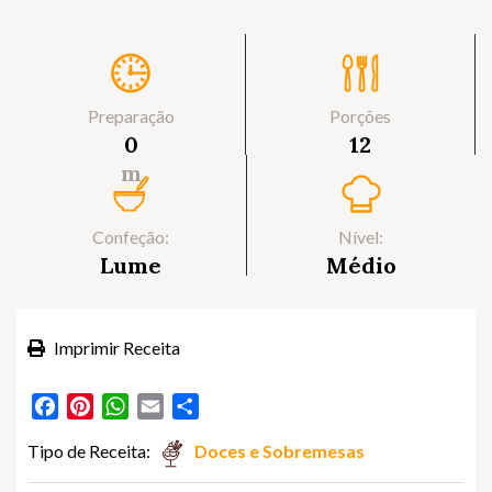
Preparação
Porções
0
12
m
Confeção:
Nível:
Lume
Médio
Imprimir Receita
Facebook
Pinterest
WhatsApp
Email
Partilhar
Tipo de Receita:
Doces e Sobremesas