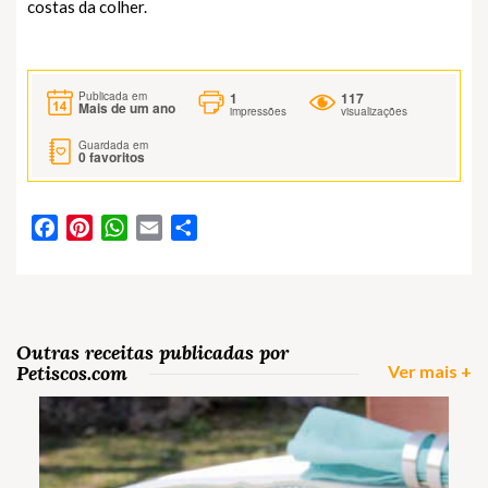
costas da colher.
1
117
Publicada em
Mais de um ano
impressões
visualizações
Guardada em
0
favoritos
Facebook
Pinterest
WhatsApp
Email
Partilhar
Outras receitas publicadas por
Petiscos.com
Ver mais +