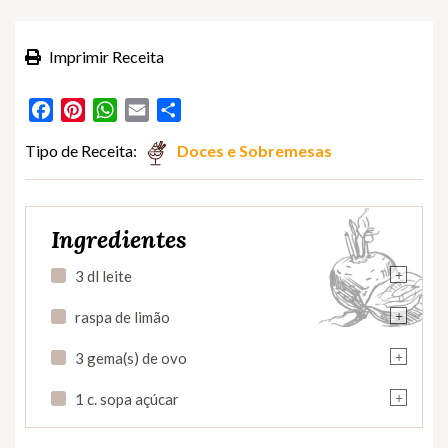
Imprimir Receita
Facebook
Pinterest
WhatsApp
Email
Partilhar
Tipo de Receita:
Doces e Sobremesas
Ingredientes
+
3 dl leite
+
raspa de limão
+
3 gema(s) de ovo
+
1 c. sopa açúcar