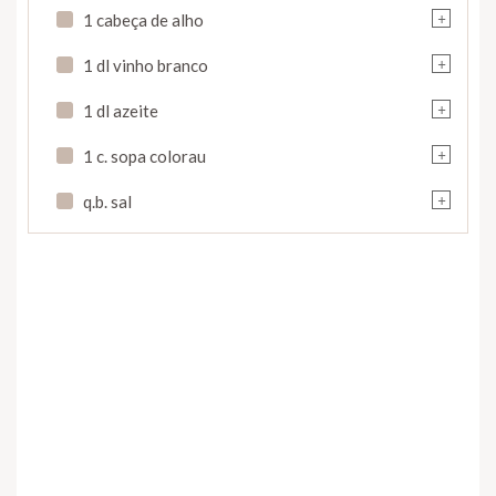
+
1 cabeça de alho
+
1 dl vinho branco
+
1 dl azeite
+
1 c. sopa colorau
+
q.b. sal