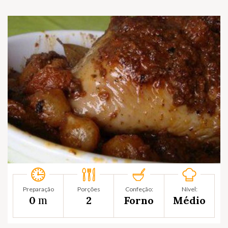
Preparação
Porções
Confeção:
Nível:
m
0
2
Forno
Médio