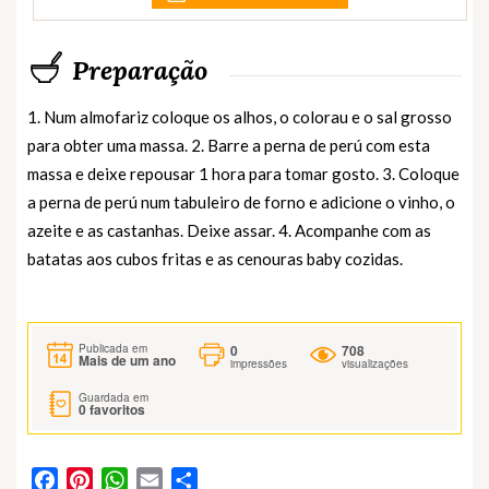
Preparação
1. Num almofariz coloque os alhos, o colorau e o sal grosso
para obter uma massa. 2. Barre a perna de perú com esta
massa e deixe repousar 1 hora para tomar gosto. 3. Coloque
a perna de perú num tabuleiro de forno e adicione o vinho, o
azeite e as castanhas. Deixe assar. 4. Acompanhe com as
batatas aos cubos fritas e as cenouras baby cozidas.
0
708
Publicada em
Mais de um ano
impressões
visualizações
Guardada em
0
favoritos
Facebook
Pinterest
WhatsApp
Email
Partilhar