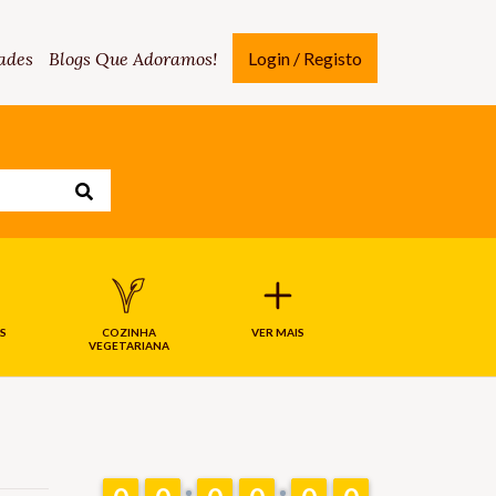
ades
Blogs Que Adoramos!
Login / Registo
S
COZINHA
VER MAIS
VEGETARIANA