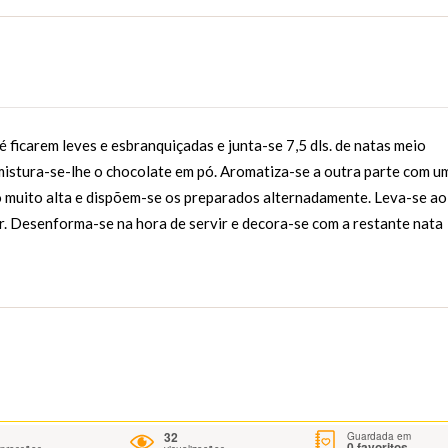
ficarem leves e esbranquiçadas e junta-se 7,5 dls. de natas meio
mistura-se-lhe o chocolate em pó. Aromatiza-se a outra parte com u
o muito alta e dispõem-se os preparados alternadamente. Leva-se ao
r. Desenforma-se na hora de servir e decora-se com a restante nata
32
Guardada em
0
favoritos