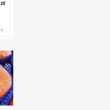
 ZÉ
 )