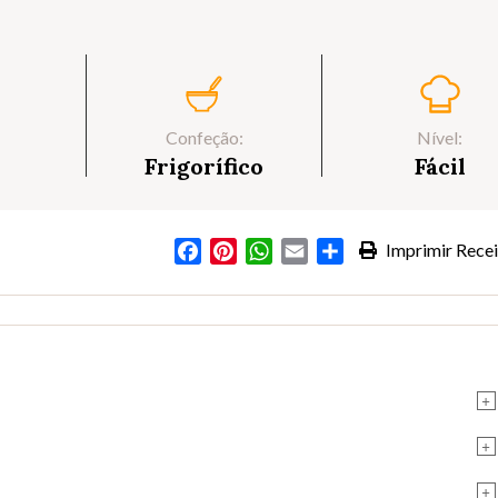
Confeção:
Nível:
Frigorífico
Fácil
Facebook
Pinterest
WhatsApp
Email
Partilhar
Imprimir Recei
s
+
+
+