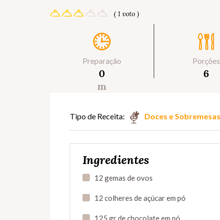
( 1 voto )
Preparação
Porções
0
6
m
Tipo de Receita:
Doces e Sobremesa
Ingredientes
12 gemas de ovos
12 colheres de açúcar em pó
125 gr de chocolate em pó