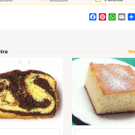
mpressões
visualizações
Facebook
Pinterest
WhatsA
Ema
eira
Ver