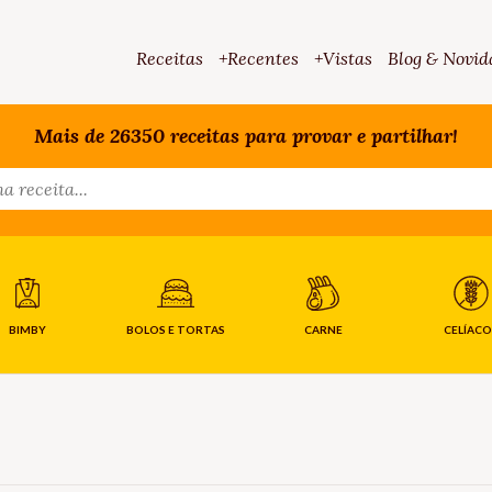
Receitas
+Recentes
+Vistas
Blog & Novid
Mais de 26350 receitas para provar e partilhar!
BIMBY
BOLOS E TORTAS
CARNE
CELÍACO