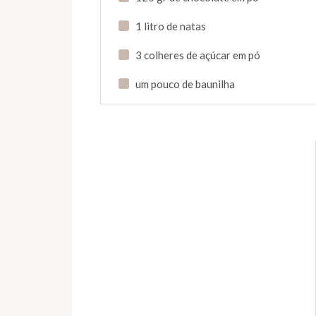
1 litro de natas
3 colheres de açúcar em pó
um pouco de baunilha