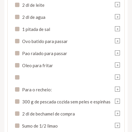
+
2 dl de leite
+
2 dl de agua
+
1 pitada de sal
+
Ovo batido para passar
+
Pao ralado para passar
+
Oleo para fritar
+
+
Para o recheio:
+
300 g de pescada cozida sem peles e espinhas
+
2 dl de bechamel de compra
+
Sumo de 1/2 limao