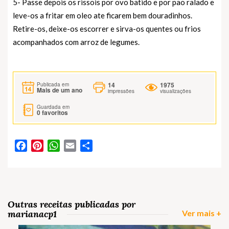
5- Passe depois os rissois por ovo batido e por pao ralado e
leve-os a fritar em oleo ate ficarem bem douradinhos.
Retire-os, deixe-os escorrer e sirva-os quentes ou frios
acompanhados com arroz de legumes.
14
1975
Publicada em
Mais de um ano
impressões
visualizações
Guardada em
0
favoritos
Facebook
Pinterest
WhatsApp
Email
Partilhar
Outras receitas publicadas por
marianacp1
Ver mais +