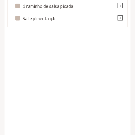
+
1 raminho de salsa picada
+
Sal e pimenta q.b.