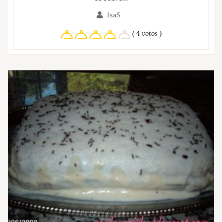
IsaS
( 4 votos )