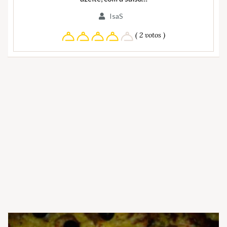
IsaS
( 2 votos )